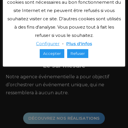
cookies sont nécessaires au bon fonctionnement du
Nous aimons sortir des sentiers battus. Chaque
site Internet et ne peuvent être refusés si vous
animation que nous vous proposons fait ainsi
souhaitez visiter ce site. D'autres cookies sont utilisés
preuve d’inventivité.
à des fins d'analyse. Vous pouvez tout à fait les
refuser si vous le souhaitez.
Configurer
-
Plus d'infos
Accepter
Refuser
Le sur mesure
Notre agence événementielle a pour objectif
d’orchestrer un événement unique, qui ne
ressemblera à aucun autre.
DÉCOUVREZ NOS RÉALISATIONS