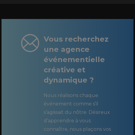
Vous recherchez
une agence
événementielle
créative et
dynamique ?
Nous réalisons chaque
événement comme s’il
s’agissait du nôtre. Désireux
d’apprendre à vous
connaître, nous plaçons vos