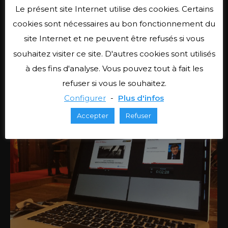
Le présent site Internet utilise des cookies. Certains
cookies sont nécessaires au bon fonctionnement du
site Internet et ne peuvent être refusés si vous
Essenscia Annual Meeting
souhaitez visiter ce site. D'autres cookies sont utilisés
Meeting
Par
admin
5 juin 2020
à des fins d'analyse. Vous pouvez tout à fait les
refuser si vous le souhaitez.
Configurer
-
Plus d'infos
Accepter
Refuser