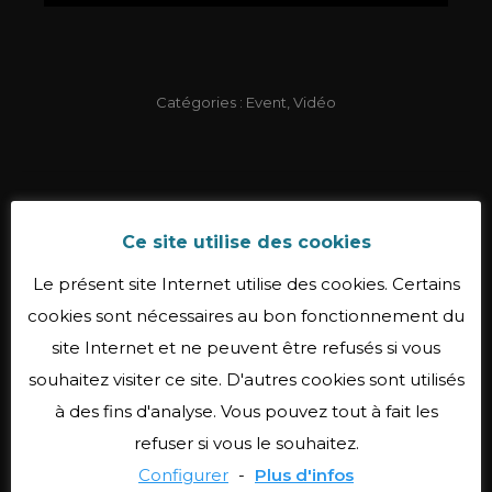
Catégories :
Event
,
Vidéo
Navigation
PRÉCÉDENT
de
Ce site utilise des cookies
IBW 50th Anniversary Concert
Onglet
précédent
commentaire
Le présent site Internet utilise des cookies. Certains
SUIVANT
cookies sont nécessaires au bon fonctionnement du
DELA Office inauguration
Projets
site Internet et ne peuvent être refusés si vous
similaires
souhaitez visiter ce site. D'autres cookies sont utilisés
à des fins d'analyse. Vous pouvez tout à fait les
refuser si vous le souhaitez.
Nos autres réalisations
Configurer
-
Plus d'infos