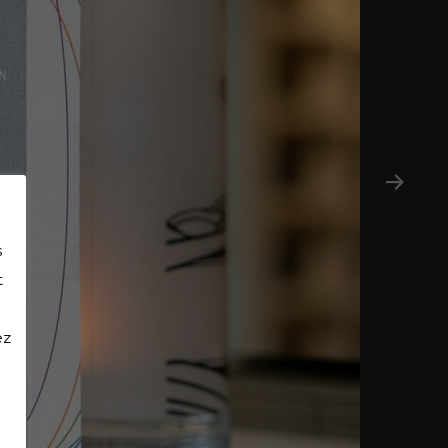
s
t
ez