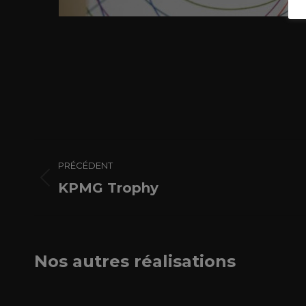
Navigation
PRÉCÉDENT
de
KPMG Trophy
Onglet
précédent
commentaire
Nos autres réalisations